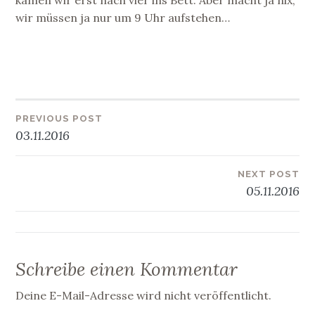
kamen wir erst nach vier ins Bett. Aber macht ja nix,
wir müssen ja nur um 9 Uhr aufstehen…
PREVIOUS POST
Beitragsnavigation
03.11.2016
NEXT POST
05.11.2016
Schreibe einen Kommentar
Deine E-Mail-Adresse wird nicht veröffentlicht.