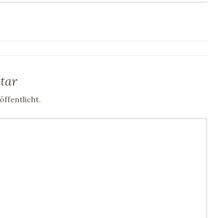
ation
tar
ffentlicht.