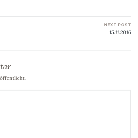
NEXT POST
ation
15.11.2016
tar
ffentlicht.