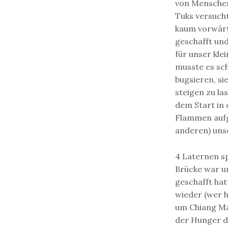
von Menschen
Tuks versuch
kaum vorwärt
geschafft und
für unser kle
musste es sc
bugsieren, si
steigen zu la
dem Start in 
Flammen aufg
anderen) uns
4 Laternen s
Brücke war un
geschafft hat
wieder (wer h
um Chiang Mai
der Hunger d