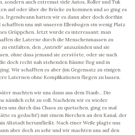
, sondern auch extremst viele Autos, Roller und Tuk
ten auf oder über die Brücke zu kommen und so ging es
s. Irgendwann hatten wir es dann aber doch dorthin
 schafften uns mit unseren Ellenbogen ein wenig Platz
ines Grüppchen. Jetzt wurde es interessant: man
haffen die Laterne durch die Menschenmassen zu
e zu entfalten, den „Antrieb“ anzuzünden und sie
ssen, ohne dass jemand sie zerstörte, oder sie nach
die doch recht nah stehenden Bäume flog und in
ing. Wir schafften es aber (im Gegensatz zu einigen
ere Laternen ohne Komplikationen fliegen zu lassen.
päter machten wir uns dann aus dem Staub… Die
s nämlich echt zu voll. Nachdem wir es wieder
ten uns durch das Chaos zu quetschen, ging es mal
ätte es gedacht!) mit einem Bierchen an den Kanal, der
s Altstadt herumfließt. Nach einer Weile plagte uns
ann aber doch zu sehr und wir machten uns auf den